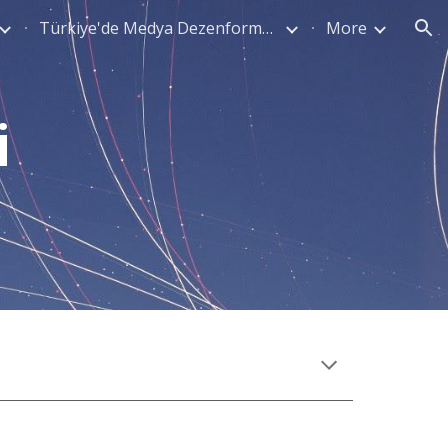
Türkiye'de Medya Dezenformasyonuyla Mücadele
More
ion
i