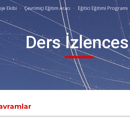
je Ekibi
Çevrimiçi Eğitim Aracı
Eğitici Eğitimi Programı
ip to main content
Skip to navigat
Ders İzlences
avramlar